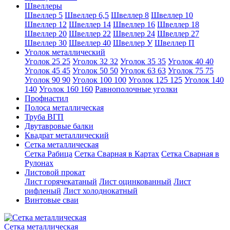
Швеллеры
Швеллер 5
Швеллер 6,5
Швеллер 8
Швеллер 10
Швеллер 12
Швеллер 14
Швеллер 16
Швеллер 18
Швеллер 20
Швеллер 22
Швеллер 24
Швеллер 27
Швеллер 30
Швеллер 40
Швеллер У
Швеллер П
Уголок металлический
Уголок 25 25
Уголок 32 32
Уголок 35 35
Уголок 40 40
Уголок 45 45
Уголок 50 50
Уголок 63 63
Уголок 75 75
Уголок 90 90
Уголок 100 100
Уголок 125 125
Уголок 140
140
Уголок 160 160
Равнополочные уголки
Профнастил
Полоса металлическая
Труба ВГП
Двутавровые балки
Квадрат металлический
Сетка металлическая
Сетка Рабица
Сетка Сварная в Картах
Сетка Сварная в
Рулонах
Листовой прокат
Лист горячекатаный
Лист оцинкованный
Лист
рифленый
Лист холоднокатный
Винтовые сваи
Сетка металлическая