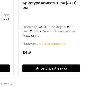
Арматура композитная [АСП] 6
мм
Вес:
ы:
А - 1
Диаметр:
6мм
Размер:
50м
Вес:
0.222 кг/м.п.
Поверхность:
Рифленная
Есть в наличии
18 ₽
Быстрый заказ
страниц)