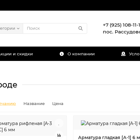
+7 (925) 108-11-1
тегории
пос. Рассудов
Акции и скидки
О компании
Усло
роде
лчанию
Название
Цена
Арматура гладкая [А-1] 6 