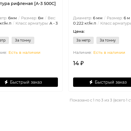
тура рифленая [А-3 500С]
етр:
6мм
Размер:
6м
Вес:
Диаметр:
6 мм
Размер:
6 м
кг/м.п
Класс арматуры:
А - 3
0.222 кг/м.п
Класс арматур
Цена:
етр
За тонну
За метр
За тонну
Есть в наличии
Есть в наличии
14 ₽
Быстрый заказ
Быстрый заказ
Показано с 1 по 3 из 3 (всего 1 