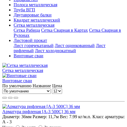
Полоса металлическая
Труба ВГП
Двутавровые балки
Квадрат металлический
Сетка металлическая
Сетка Рабица
Сетка Сварная в Картах
Сетка Сварная в
Рулонах
Листовой прокат
Лист горячекатаный
Лист оцинкованный
Лист
рифленый
Лист холоднокатный
Винтовые сваи
Сетка металлическая
Винтовые сваи
По умолчанию
Название
Цена
Арматура рифленая [А-3 500С] 36 мм
Диаметр:
36мм
Размер:
11,7м
Вес:
7.99 кг/м.п.
Класс арматуры:
А - 3